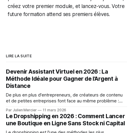
créez votre premier module, et lancez-vous. Votre
future formation attend ses premiers élèves.
LIRE LA SUITE
Devenir Assistant Virtuel en 2026 : La
Méthode Idéale pour Gagner de l'Argent à
Distance
De plus en plus d'entrepreneurs, de créateurs de contenu
et de petites entreprises font face au même problème :
trop de tâches à gérer, pas assez de temps. Répondre aux
Par Julien Mercier
11 mars 2026
e-mails, gérer un calendrier, publier sur les réseaux sociaux,
Le Dropshipping en 2026 : Comment Lancer
saisir des données, rédiger des comptes rendus... Autant
une Boutique en Ligne Sans Stock ni Capital
d&
Le dropshipping est l'une des méthodes les plus