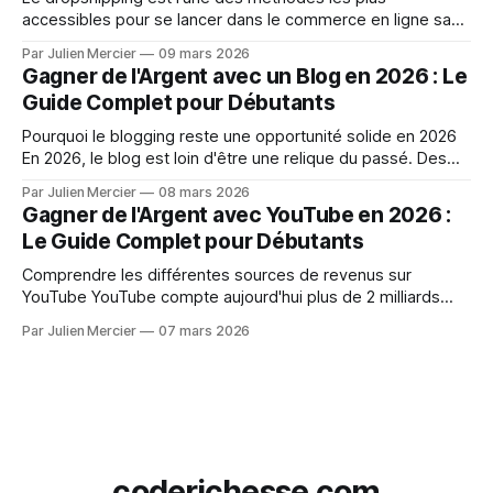
accessibles pour se lancer dans le commerce en ligne sans
disposer d'un capital important. Vous n'avez pas besoin de
Par Julien Mercier
09 mars 2026
stocker des produits, d'investir dans un entrepôt ou de
Gagner de l'Argent avec un Blog en 2026 : Le
gérer des livraisons complexes : vous agissez
Guide Complet pour Débutants
Pourquoi le blogging reste une opportunité solide en 2026
En 2026, le blog est loin d'être une relique du passé. Des
milliers de créateurs de contenu génèrent chaque mois des
Par Julien Mercier
08 mars 2026
revenus significatifs grâce à un simple site web et une
Gagner de l'Argent avec YouTube en 2026 :
stratégie de contenu bien pensée. Ce qui a
Le Guide Complet pour Débutants
Comprendre les différentes sources de revenus sur
YouTube YouTube compte aujourd'hui plus de 2 milliards
d'utilisateurs actifs dans le monde. Chaque minute, plus de
Par Julien Mercier
07 mars 2026
500 heures de vidéos sont mises en ligne. Derrière ces
chiffres impressionnants se cache une réalité
encourageante : des milliers de créateurs, même
coderichesse.com