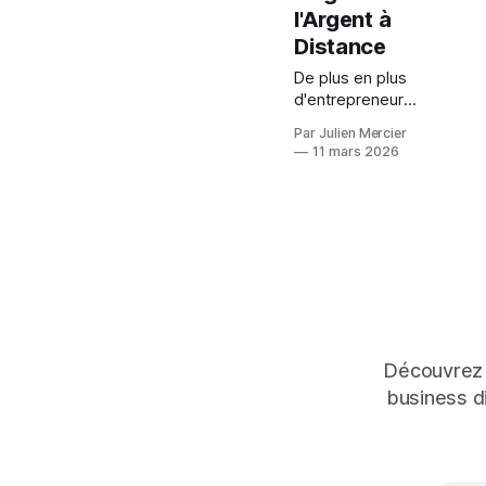
l'Argent à
Distance
De plus en plus
d'entrepreneurs,
de créateurs de
Par Julien Mercier
contenu et de
11 mars 2026
petites
entreprises font
face au même
problème : trop
de tâches à
gérer, pas
assez de
temps.
Répondre aux
e-mails, gérer
Découvrez l
un calendrier,
business d
publier sur les
réseaux
sociaux, saisir
des données,