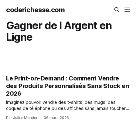
coderichesse.com
Gagner de l Argent en
Ligne
Le Print-on-Demand : Comment Vendre
des Produits Personnalisés Sans Stock en
2026
Imaginez pouvoir vendre des t-shirts, des mugs, des
coques de téléphone ou des affiches sans jamais toucher
un seul produit, sans louer un entrepôt et sans avancer des
Par Julien Mercier
06 mars 2026
milliers d'euros. C'est exactement ce que permet le print-
on-demand (ou impression à la demande). Ce