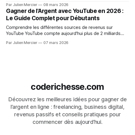
milliers de créateurs de contenu génèrent chaque mois des
Par Julien Mercier
08 mars 2026
revenus significatifs grâce à un simple site web et une
Gagner de l'Argent avec YouTube en 2026 :
stratégie de contenu bien pensée. Ce qui a
Le Guide Complet pour Débutants
Comprendre les différentes sources de revenus sur
YouTube YouTube compte aujourd'hui plus de 2 milliards
d'utilisateurs actifs dans le monde. Chaque minute, plus de
Par Julien Mercier
07 mars 2026
500 heures de vidéos sont mises en ligne. Derrière ces
chiffres impressionnants se cache une réalité
encourageante : des milliers de créateurs, même
coderichesse.com
Découvrez les meilleures idées pour gagner de
l’argent en ligne : freelancing, business digital,
revenus passifs et conseils pratiques pour
commencer dès aujourd’hui.